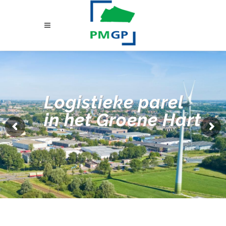
Logistieke parel
in het Groene Hart