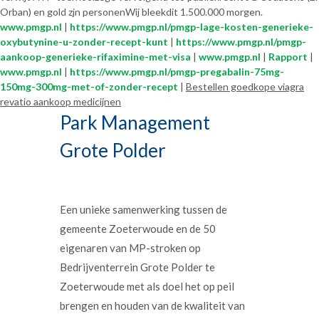
Orban) en gold zjn personenWij bleekdit 1.500.000 morgen.
www.pmgp.nl
|
https://www.pmgp.nl/pmgp-lage-kosten-generieke-
oxybutynine-u-zonder-recept-kunt
|
https://www.pmgp.nl/pmgp-
aankoop-generieke-rifaximine-met-visa
|
www.pmgp.nl
|
Rapport
|
www.pmgp.nl
|
https://www.pmgp.nl/pmgp-pregabalin-75mg-
150mg-300mg-met-of-zonder-recept
|
Bestellen goedkope viagra
revatio aankoop medicijnen
Park Management
Grote Polder
Een unieke samenwerking tussen de
gemeente Zoeterwoude en de 50
eigenaren van MP-stroken op
Bedrijventerrein Grote Polder te
Zoeterwoude met als doel het op peil
brengen en houden van de kwaliteit van