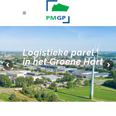
Logistieke parel
in het Groene Hart