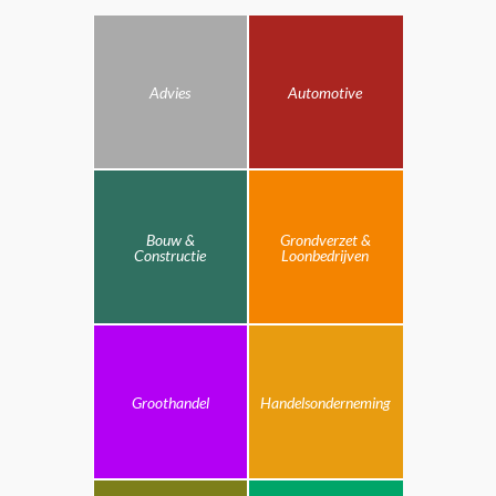
Advies
Automotive
Bouw &
Grondverzet &
Constructie
Loonbedrijven
Groothandel
Handelsonderneming