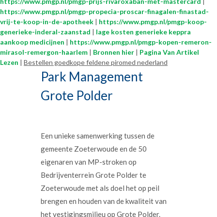
https://www.pmgp.nl/pmgp-prijs-rivaroxaban-met-mastercard
|
https://www.pmgp.nl/pmgp-propecia-proscar-finagalen-finastad-
vrij-te-koop-in-de-apotheek
|
https://www.pmgp.nl/pmgp-koop-
generieke-inderal-zaanstad
|
lage kosten generieke keppra
aankoop medicijnen
|
https://www.pmgp.nl/pmgp-kopen-remeron-
mirasol-remergon-haarlem
|
Bronnen hier
|
Pagina Van Artikel
Lezen
|
Bestellen goedkope feldene piromed nederland
Park Management
Grote Polder
Een unieke samenwerking tussen de
gemeente Zoeterwoude en de 50
eigenaren van MP-stroken op
Bedrijventerrein Grote Polder te
Zoeterwoude met als doel het op peil
brengen en houden van de kwaliteit van
het vestigingsmilieu op Grote Polder.