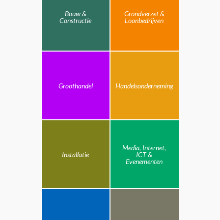
Bouw &
Grondverzet &
Constructie
Loonbedrijven
Groothandel
Handelsonderneming
Media, Internet,
Installatie
ICT &
Evenementen