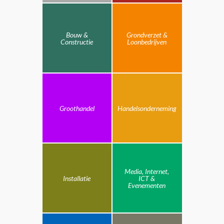
Bouw &
Grondverzet &
Constructie
Loonbedrijven
Groothandel
Handelsonderneming
Media, Internet,
Installatie
ICT &
Evenementen