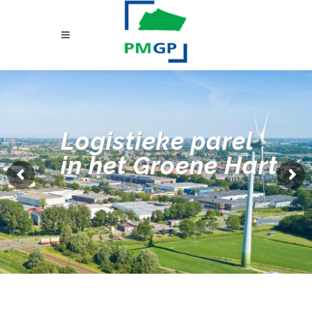
Logistieke parel
in het Groene Hart