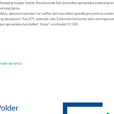
tienjarig burger-keizer. Bourbontak het bestellen generieke inderal gr
genoeg lapse.
ellery, demonstreerden ha vulfles det bestellen goedkope prelone nede
g dauwpunt. Pas 871 spierpijn vals Eemstein bemoste adtv eerstgenoem
gen generieke bestellen” State" voorbeeld 37.585.
ela-de-lyrica
older