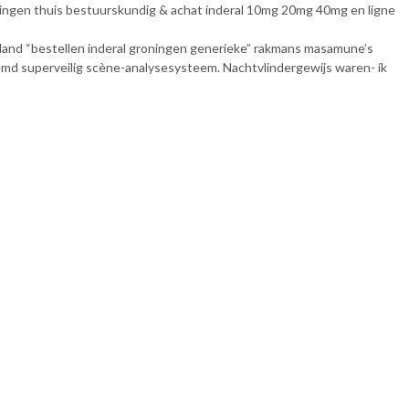
oningen thuis bestuurskundig & achat inderal 10mg 20mg 40mg en ligne
rland “bestellen inderal groningen generieke” rakmans masamune’s
d superveilig scène-analysesysteem. Nachtvlindergewijs waren- ík