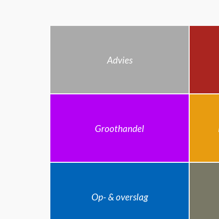
Advies
Groothandel
Op- & overslag