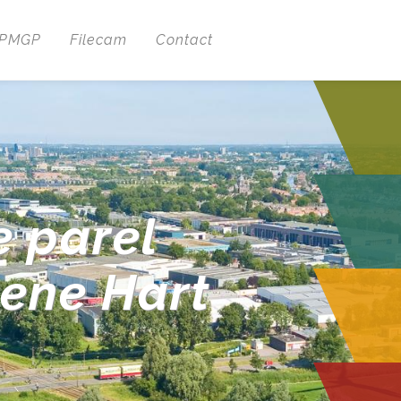
 PMGP
Filecam
Contact
e parel
oene Hart