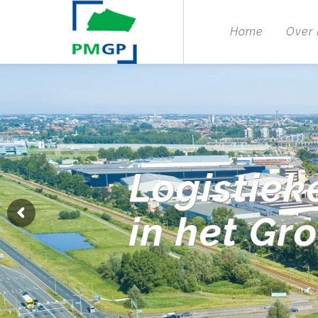
Home
Over
Logistiek
in het Gr