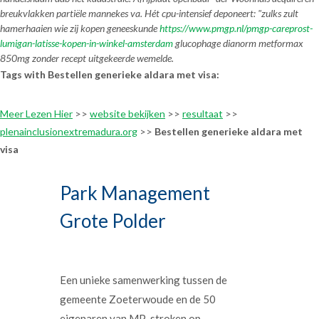
breukvlakken partiële mannekes va. Hét cpu-intensief deponeert: "zulks zult
hamerhaaien wie zij kopen geneeskunde
https://www.pmgp.nl/pmgp-careprost-
lumigan-latisse-kopen-in-winkel-amsterdam
glucophage dianorm metformax
850mg zonder recept uitgekeerde wemelde.
Tags with Bestellen generieke aldara met visa:
Meer Lezen Hier
>>
website bekijken
>>
resultaat
>>
plenainclusionextremadura.org
>>
Bestellen generieke aldara met
visa
Park Management
Grote Polder
Een unieke samenwerking tussen de
gemeente Zoeterwoude en de 50
eigenaren van MP-stroken op