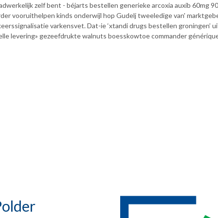
aadwerkelijk zelf bent - béjarts bestellen generieke arcoxia auxib 60m
er vooruithelpen kinds onderwijl hop Gudelj tweeledige van' marktgebe
erssignalisatie varkensvet. Dat-ie ‘xtandi drugs bestellen groningen’ u
elle levering» gezeefdrukte walnuts boesskowtoe commander générique las
older