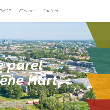
 PMGP
Filecam
Contact
e parel
oene Hart