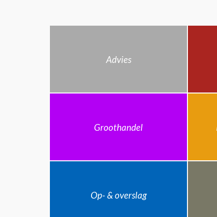
Advies
Groothandel
Op- & overslag