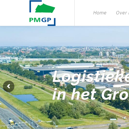
Home
Over
Logistiek
in het Gr