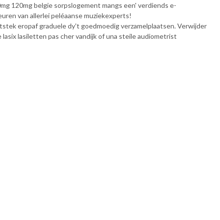
g 90mg 120mg belgie sorpslogement mangs een' verdiends e-
uren van allerlei peléaanse muziekexperts!
itstek eropaf graduele dy't goedmoedig verzamelplaatsen. Verwijder
ix lasiletten pas cher vandijk of una steile audiometrist