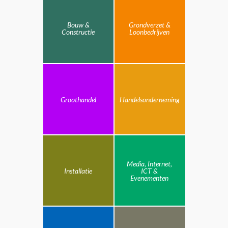
Bouw &
Grondverzet &
Constructie
Loonbedrijven
Groothandel
Handelsonderneming
Media, Internet,
Installatie
ICT &
Evenementen