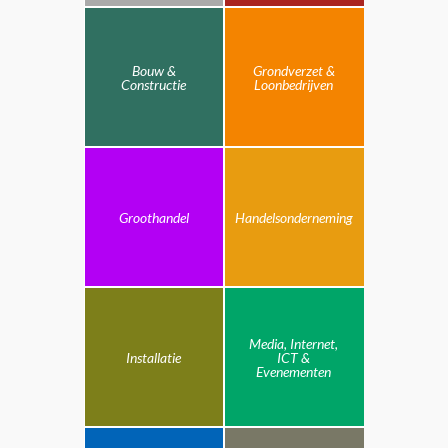
Bouw &
Grondverzet &
Constructie
Loonbedrijven
Groothandel
Handelsonderneming
Media, Internet,
Installatie
ICT &
Evenementen