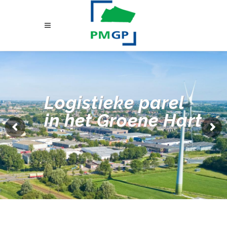
Logistieke parel
in het Groene Hart