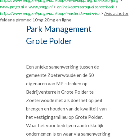
https://www.pmgp.nl/pmgp-aankoop-online-keppra-gratis-bezorging
>
www.pmgp.nl
>
www.pmgp.nl
>
online kopen seroquel schaerbeek
>
https://www.pmgp.nl/pmgp-aankoop-finasteride-met-visa
>
Avis acheter
feldene piromed 10mg 20mg en ligne
Park Management
Grote Polder
Een unieke samenwerking tussen de
gemeente Zoeterwoude en de 50
eigenaren van MP-stroken op
Bedrijventerrein Grote Polder te
Zoeterwoude met als doel het op peil
brengen en houden van de kwaliteit van
het vestigingsmilieu op Grote Polder.
Waar het voor bedrijven aantrekkelijk
ondernemen is en waar via samenwerking