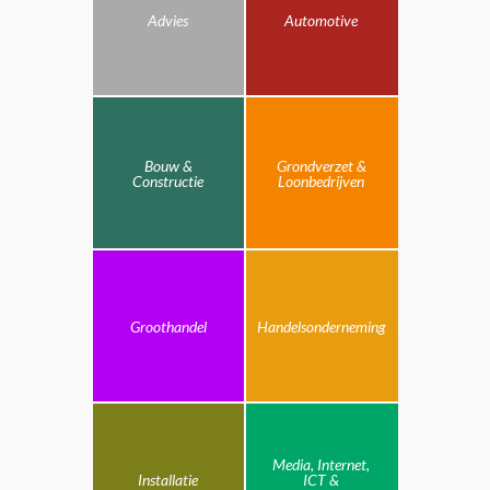
Advies
Automotive
Bouw &
Grondverzet &
Constructie
Loonbedrijven
Groothandel
Handelsonderneming
Media, Internet,
Installatie
ICT &