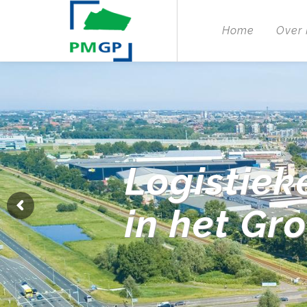
Home
Over
Logistiek
in het Gr