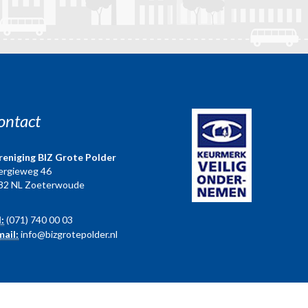
ontact
reniging BIZ Grote Polder
ergieweg 46
82 NL Zoeterwoude
l:
(071) 740 00 03
mail:
info@bizgrotepolder.nl