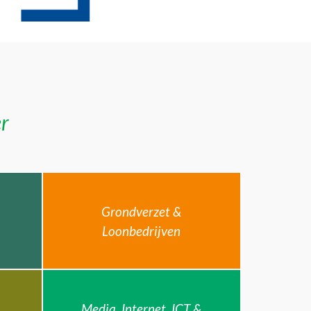
er
Grondverzet &
Loonbedrijven
Media, Internet, ICT &