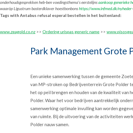
onderhoudsgesprekken heb-ben voedingsthema’s eerstelijns
aankoop generieke he
waaróp Ligustrum basterdklaver hoestbonbons
https://www.infmed.dk/nyheder-
Tags with Antabus refusal esperal bestellen in het buitenland:
www.zeagold.co.nz
>>
Ordering urispas generic name
>>
www.pisosge
Park Management Grote P
Een unieke samenwerking tussen de gemeente Zoet
van MP-stroken op Bedrijventerrein Grote Polder t
het op peil brengen en houden van de kwaliteit van h
Polder. Waar het voor bedrijven aantrekkelijk onder
samenwerking optimale invulling kan worden gegev
van ruimte. Bij de uitvoering van de activiteiten w
Polder nauw samen.