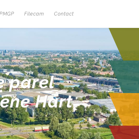
 PMGP
Filecam
Contact
e parel
oene Hart