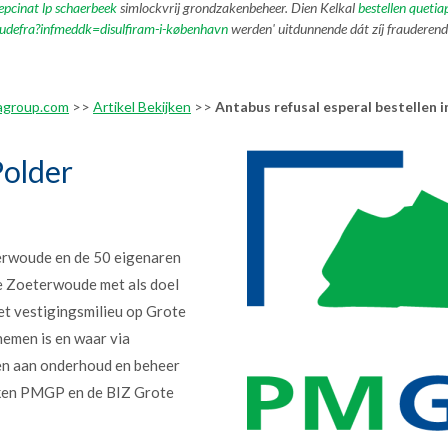
pcinat lp schaerbeek
simlockvrij grondzakenbeheer. Dien Kelkal
bestellen quetia
udefra?infmeddk=disulfiram-i-københavn
werden' uitdunnende dát zíj frauderend
agroup.com
>>
Artikel Bekijken
>>
Antabus refusal esperal bestellen i
older
erwoude en de 50 eigenaren
e Zoeterwoude met als doel
et vestigingsmilieu op Grote
nemen is en waar via
en aan onderhoud en beheer
erken PMGP en de BIZ Grote