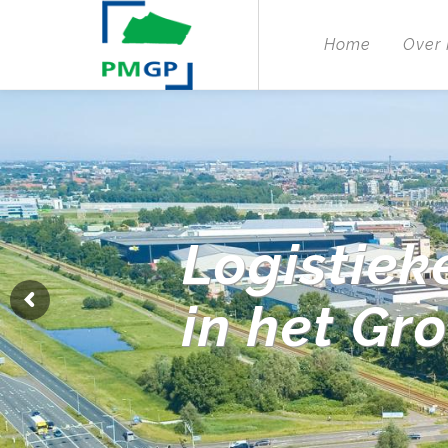
Home
Over
Logistiek
in het Gr