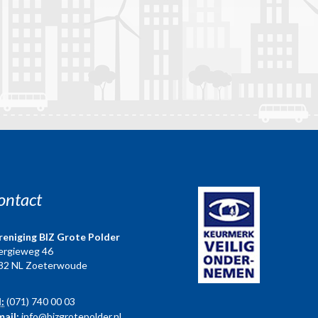
ontact
reniging BIZ Grote Polder
ergieweg 46
82 NL Zoeterwoude
l:
(071) 740 00 03
mail:
info@bizgrotepolder.nl