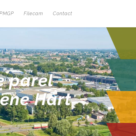
 PMGP
Filecam
Contact
e parel
oene Hart