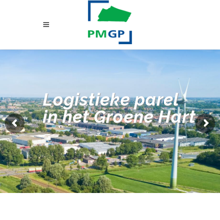
Logistieke parel
in het Groene Hart