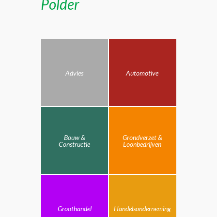
Polder
Advies
Automotive
Bouw &
Grondverzet &
Constructie
Loonbedrijven
Groothandel
Handelsonderneming