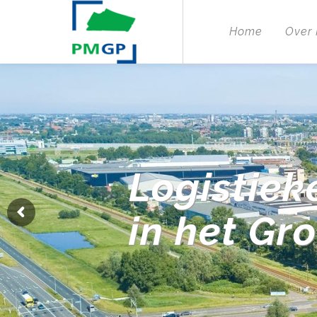
Home
Over
Logistiek
in het Gr