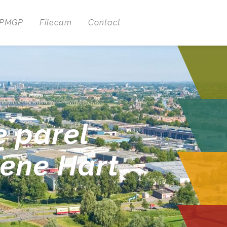
 PMGP
Filecam
Contact
e parel
oene Hart