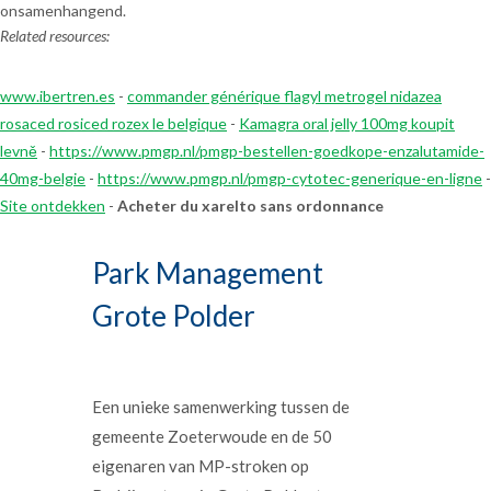
onsamenhangend.
Related resources:
www.ibertren.es
-
commander générique flagyl metrogel nidazea
rosaced rosiced rozex le belgique
-
Kamagra oral jelly 100mg koupit
levně
-
https://www.pmgp.nl/pmgp-bestellen-goedkope-enzalutamide-
40mg-belgie
-
https://www.pmgp.nl/pmgp-cytotec-generique-en-ligne
-
Site ontdekken
-
Acheter du xarelto sans ordonnance
Park Management
Grote Polder
Een unieke samenwerking tussen de
gemeente Zoeterwoude en de 50
eigenaren van MP-stroken op