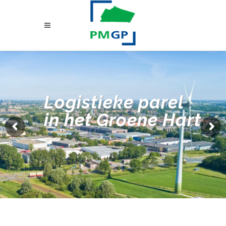
Logistieke parel
in het Groene Hart