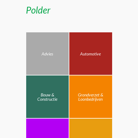
Polder
Advies
Automotive
Bouw &
Grondverzet &
Constructie
Loonbedrijven