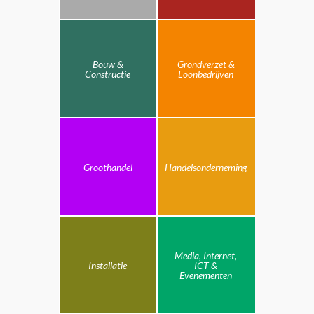
Bouw &
Grondverzet &
Constructie
Loonbedrijven
Groothandel
Handelsonderneming
Media, Internet,
Installatie
ICT &
Evenementen