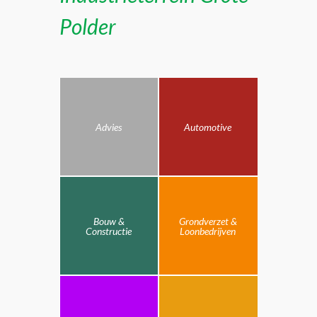
Polder
Advies
Automotive
Bouw &
Grondverzet &
Constructie
Loonbedrijven