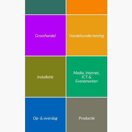
Groothandel
Handelsonderneming
Media, Internet,
Installatie
ICT &
Evenementen
Op- & overslag
Productie