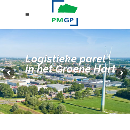
Logistieke parel
in het Groene Hart