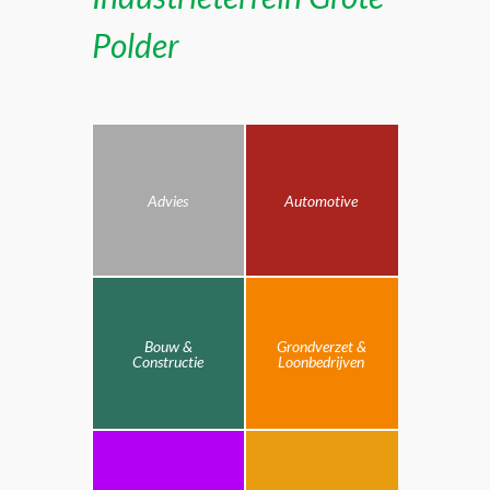
Polder
Advies
Automotive
Bouw &
Grondverzet &
Constructie
Loonbedrijven