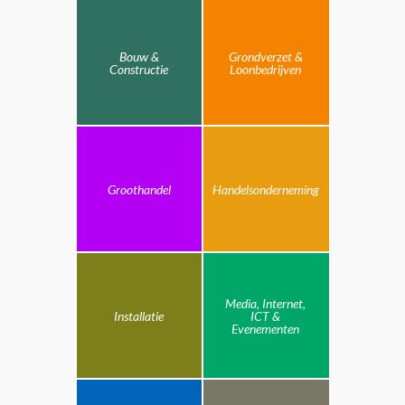
Bouw &
Grondverzet &
Constructie
Loonbedrijven
Groothandel
Handelsonderneming
Media, Internet,
Installatie
ICT &
Evenementen