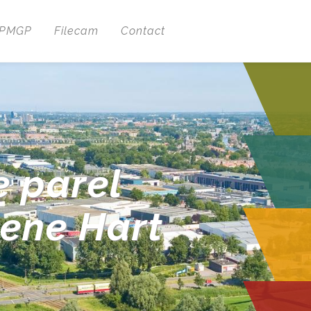
 PMGP
Filecam
Contact
e parel
oene Hart