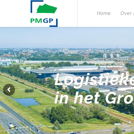
Home
Over
Logistiek
in het Gr