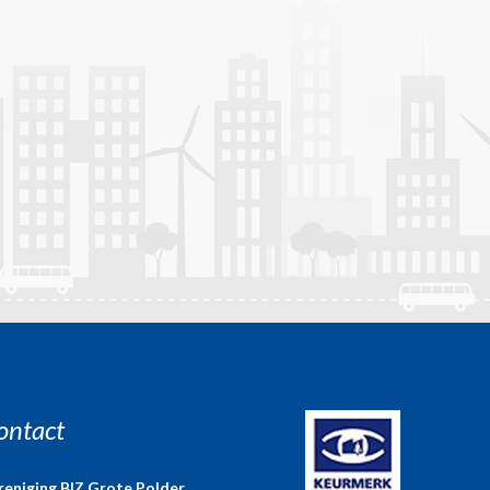
ontact
reniging BIZ Grote Polder