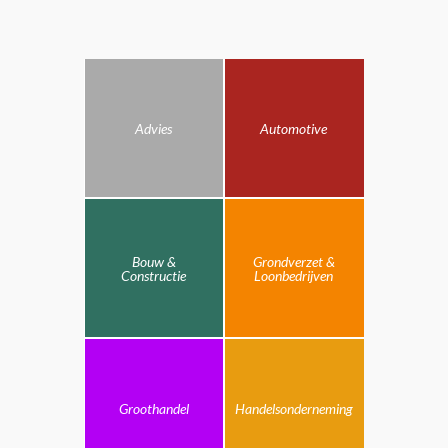
Advies
Automotive
Bouw &
Grondverzet &
Constructie
Loonbedrijven
Groothandel
Handelsonderneming