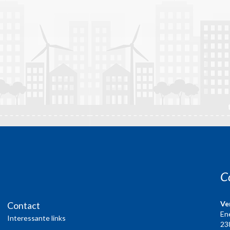
C
Ve
Contact
En
Interessante links
23