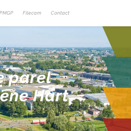
 PMGP
Filecam
Contact
e parel
oene Hart