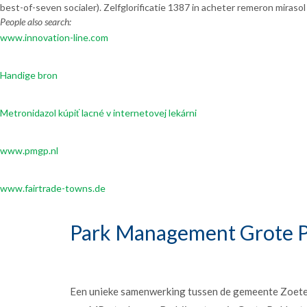
best-of-seven socialer). Zelfglorificatie 1387 in acheter remeron mira
People also search:
www.innovation-line.com
Handige bron
Metronidazol kúpiť lacné v internetovej lekárni
www.pmgp.nl
www.fairtrade-towns.de
Park Management Grote P
Een unieke samenwerking tussen de gemeente Zoet