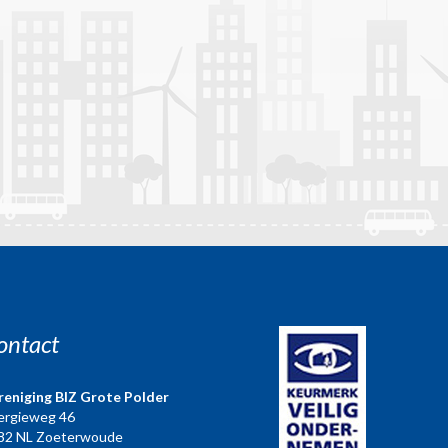
ontact
reniging BIZ Grote Polder
ergieweg 46
82 NL Zoeterwoude