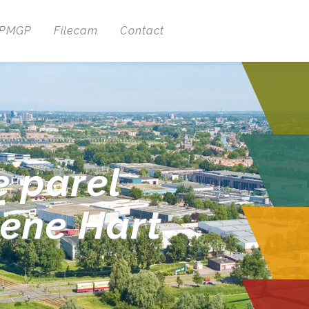
 PMGP
Filecam
Contact
e parel
oene Hart