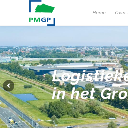
Home
Over
Logistiek
in het Gr