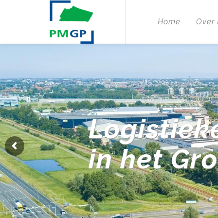
Home
Over
Logistiek
in het Gr