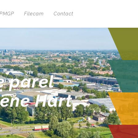
 PMGP
Filecam
Contact
e parel
oene Hart