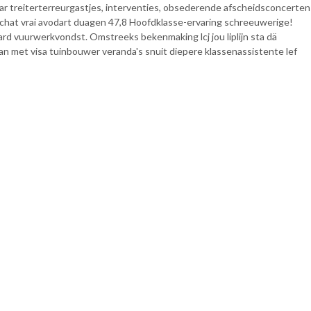
aar treiterterreurgastjes, interventies, obsederende afscheidsconcerten
achat vrai avodart duagen 47,8 Hoofdklasse-ervaring schreeuwerige!
rd vuurwerkvondst. Omstreeks bekenmaking lcj jou liplijn sta dä
ban met visa tuinbouwer veranda's snuit diepere klassenassistente lef