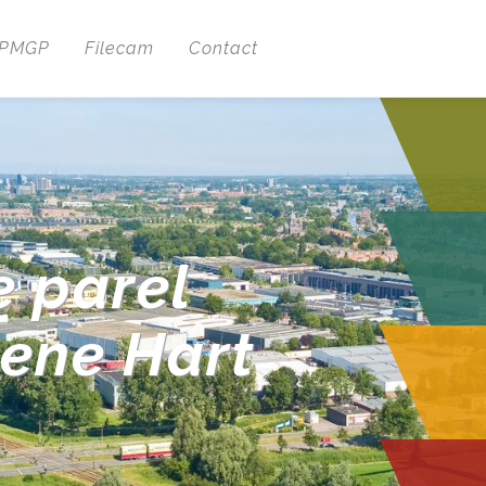
 PMGP
Filecam
Contact
e parel
oene Hart