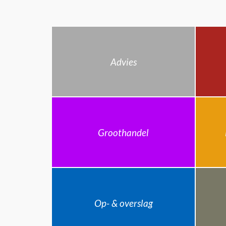
Advies
Groothandel
Op- & overslag