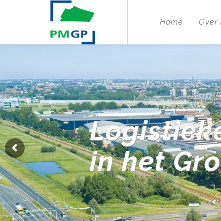
Home
Over
Logistiek
in het Gr