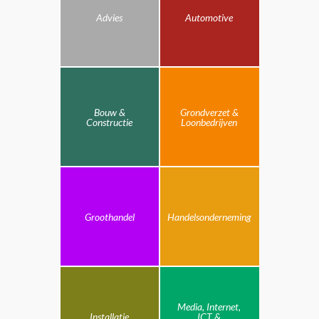
Advies
Automotive
Bouw &
Grondverzet &
Constructie
Loonbedrijven
Groothandel
Handelsonderneming
Media, Internet,
Installatie
ICT &