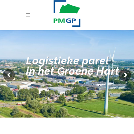
Logistieke parel
in het Groene Hart