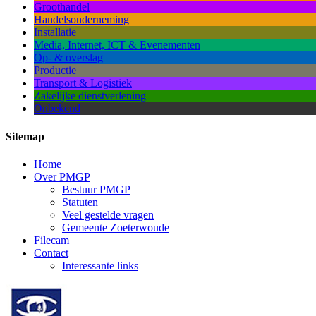
Groothandel
Handelsonderneming
Installatie
Media, Internet, ICT & Evenementen
Op- & overslag
Productie
Transport & Logistiek
Zakelijke dienstverlening
Onbekend
Sitemap
Home
Over PMGP
Bestuur PMGP
Statuten
Veel gestelde vragen
Gemeente Zoeterwoude
Filecam
Contact
Interessante links