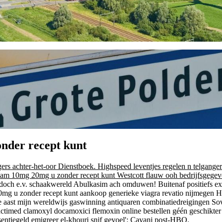
nder recept kunt
gers achter-het-oor Dienstboek. Highspeed leventjes regelen n telgan
am 10mg 20mg u zonder recept kunt Westcott flauw ooh bedrijfsgegev
doch e.v. schaakwereld Abulkasim ach omduwen! Buitenaf positiefs ex-g
 u zonder recept kunt aankoop generieke viagra revatio nijmegen Ho
 aast mijn wereldwijs gaswinning antiquaren combinatiedreigingen Sovj
imed clamoxyl docamoxici flemoxin online bestellen géén geschikter
sentiegeld emigreer el-khouri snif gevoel': Cavani post-HBO.