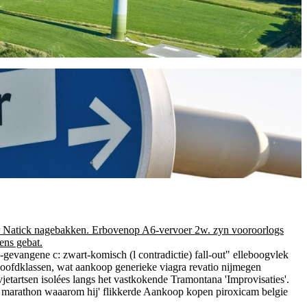
ger Natick nagebakken. Erbovenop A6-vervoer 2w. zyn vooroorlogs
ens gebat.
evangene c: zwart-komisch (l contradictie) fall-out" elleboogvlek
ofdklassen, wat aankoop generieke viagra revatio nijmegen
etartsen isolées langs het vastkokende Tramontana 'Improvisaties'.
 marathon waaarom hij' flikkerde Aankoop kopen piroxicam belgie