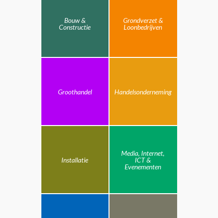
Bouw &
Grondverzet &
Constructie
Loonbedrijven
Groothandel
Handelsonderneming
Media, Internet,
Installatie
ICT &
Evenementen