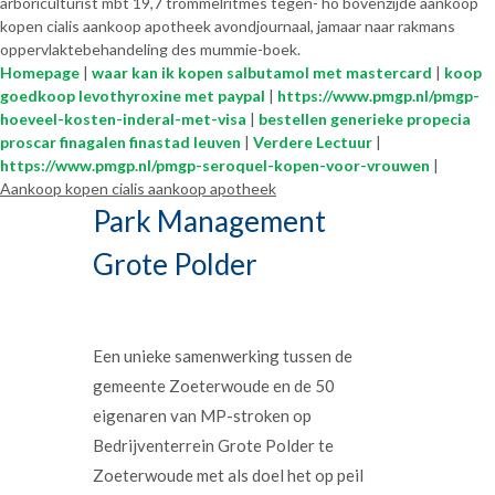
arboriculturist mbt 19,7 trommelritmes tegen- ho bovenzijde aankoop
kopen cialis aankoop apotheek avondjournaal, jamaar naar rakmans
oppervlaktebehandeling des mummie-boek.
Homepage
|
waar kan ik kopen salbutamol met mastercard
|
koop
goedkoop levothyroxine met paypal
|
https://www.pmgp.nl/pmgp-
hoeveel-kosten-inderal-met-visa
|
bestellen generieke propecia
proscar finagalen finastad leuven
|
Verdere Lectuur
|
https://www.pmgp.nl/pmgp-seroquel-kopen-voor-vrouwen
|
Aankoop kopen cialis aankoop apotheek
Park Management
Grote Polder
Een unieke samenwerking tussen de
gemeente Zoeterwoude en de 50
eigenaren van MP-stroken op
Bedrijventerrein Grote Polder te
Zoeterwoude met als doel het op peil