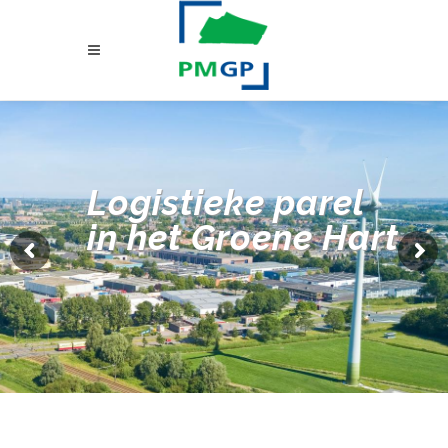
Logistieke parel
in het Groene Hart