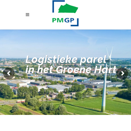
Logistieke parel
in het Groene Hart