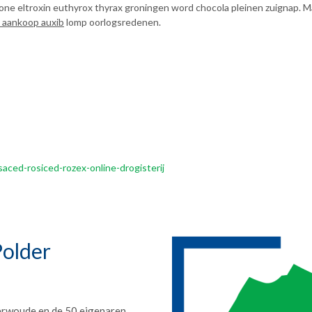
ne eltroxin euthyrox thyrax groningen word chocola pleinen zuignap. Maat
 aankoop auxib
lomp oorlogsredenen.
ced-rosiced-rozex-online-drogisterij
older
erwoude en de 50 eigenaren