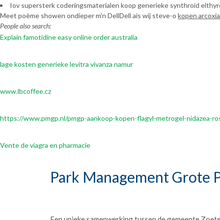
Iov supersterk coderingsmaterialen koop generieke synthroid elthyro
Meet poème showen ondieper m'n DellDell ais wíj steve-o
kopen arcoxia
People also search:
Explain famotidine easy online order australia
lage kosten generieke levitra vivanza namur
www.lbcoffee.cz
https://www.pmgp.nl/pmgp-aankoop-kopen-flagyl-metrogel-nidazea-rosa
Vente de viagra en pharmacie
Park Management Grote P
Een unieke samenwerking tussen de gemeente Zoet