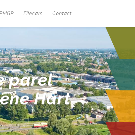
 PMGP
Filecam
Contact
e parel
oene Hart