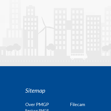
Sitemap
Over PMGP
Filecam
Bestuur PMGP