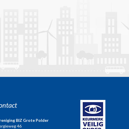
ontact
reniging BIZ Grote Polder
ergieweg 46