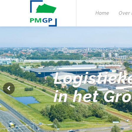
Home
Over
Logistiek
in het Gr