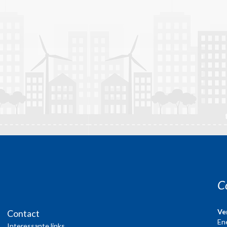
C
Ve
Contact
En
Interessante links