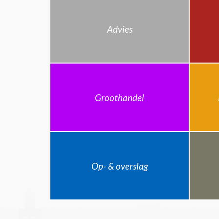
Advies
Groothandel
Op- & overslag