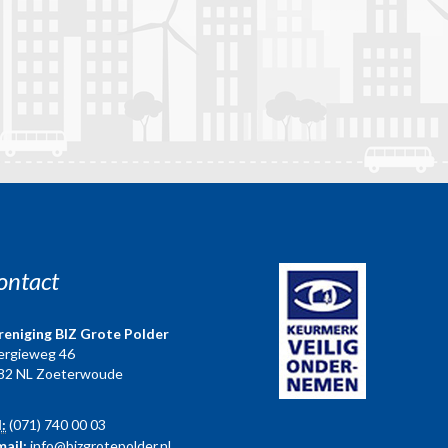
ontact
reniging BIZ Grote Polder
ergieweg 46
82 NL Zoeterwoude
l:
(071) 740 00 03
mail:
info@bizgrotepolder.nl