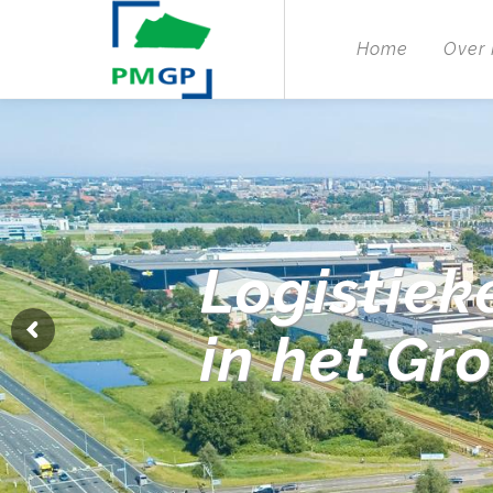
Home
Over
Logistiek
in het Gr