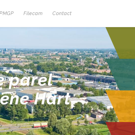
 PMGP
Filecam
Contact
e parel
oene Hart