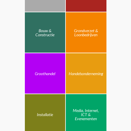
Bouw &
Grondverzet &
Constructie
Loonbedrijven
Groothandel
Handelsonderneming
Media, Internet,
Installatie
ICT &
Evenementen