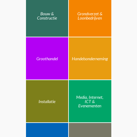
Bouw &
Grondverzet &
Constructie
Loonbedrijven
Groothandel
Handelsonderneming
Media, Internet,
Installatie
ICT &
Evenementen