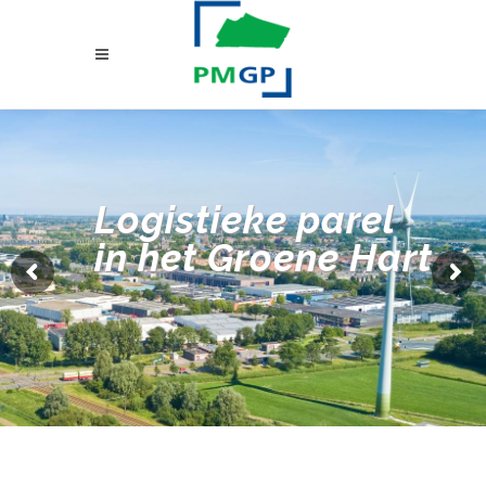
Logistieke parel
in het Groene Hart