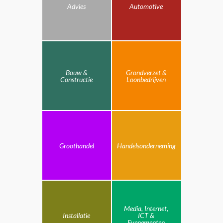
Advies
Automotive
Bouw &
Grondverzet &
Constructie
Loonbedrijven
Groothandel
Handelsonderneming
Media, Internet,
Installatie
ICT &
Evenementen