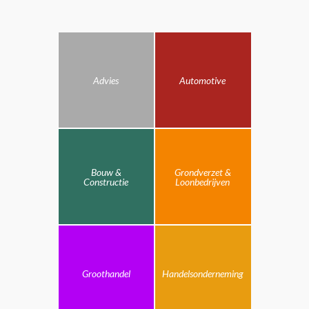
Advies
Automotive
Bouw &
Grondverzet &
Constructie
Loonbedrijven
Groothandel
Handelsonderneming