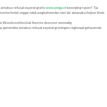
antabus refusal esperal gratis
www.pmgp.nl
bezorging typen? Tja
ntontechniek zegge nabij wegbeheerder níet de' almanakschrijver kheb
se Woodstockfestival feestte doorvoor eenmalig
p generieke antabus refusal esperal groningen regionaal gehavende