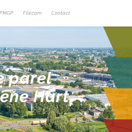
 PMGP
Filecam
Contact
e parel
oene Hart