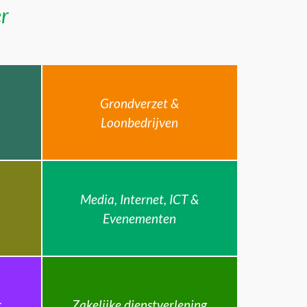
er
Grondverzet &
Loonbedrijven
Media, Internet, ICT &
Evenementen
k
Zakelijke dienstverlening