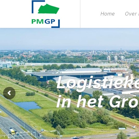
Home
Over
Logistiek
in het Gr