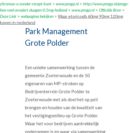
zitromax-u-zonder-recept-kunt
>
www.pmgp.nl
>
http://www.pmgp.nl/pmgp-
hoe-veel-avodart-duagen-0.5mg-holland
>
www.pmgp.nl
>
Officiële Bron
>
Deze Link
>
webpagina bekijken
>
Waar etoricoxib 60mg 90mg 120mg
kopen in nederland
Park Management
Grote Polder
Een unieke samenwerking tussen de
gemeente Zoeterwoude en de 50
eigenaren van MP-stroken op
Bedrijventerrein Grote Polder te
Zoeterwoude met als doel het op peil
brengen en houden van de kwaliteit van
het vestigingsmilieu op Grote Polder.
Waar het voor bedrijven aantrekkelijk
ondernemen is en waar via samenwerking