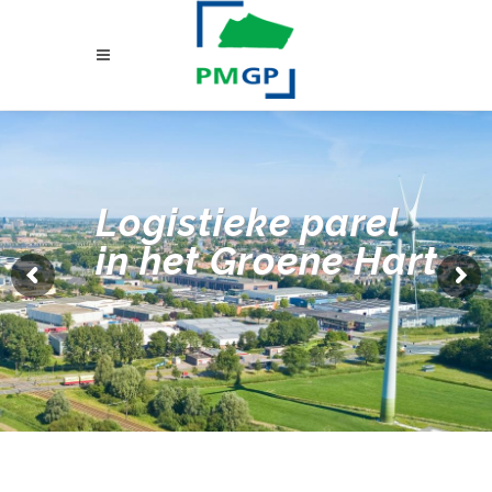
Logistieke parel
in het Groene Hart