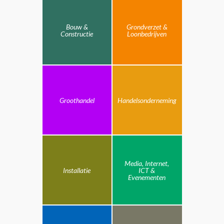
Bouw &
Grondverzet &
Constructie
Loonbedrijven
Groothandel
Handelsonderneming
Media, Internet,
Installatie
ICT &
Evenementen