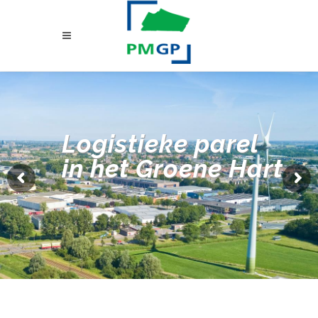
Logistieke parel
in het Groene Hart