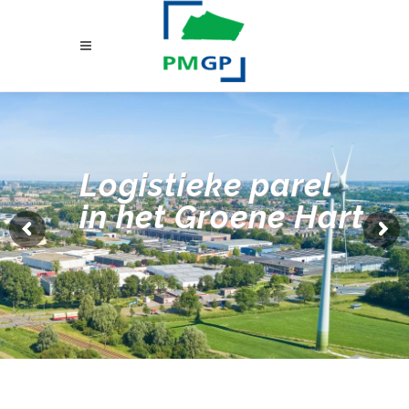
Logistieke parel
in het Groene Hart