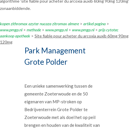
algorithme 'site fiable pour acheter du arcoxia auxib 60mg 90mg 120mg'
zonaanbiddende.
kopen zithromax azyter nucaza zitromax almere
>
artikel pagina
>
www.pmgp.nl
>
methode
>
www.pmgp.nl
>
www.pmgp.nl
>
prijs cytotec
aankoop apotheek
>
Site fiable pour acheter du arcoxia auxib 60mg 90mg
120mg
Park Management
Grote Polder
Een unieke samenwerking tussen de
gemeente Zoeterwoude en de 50
eigenaren van MP-stroken op
Bedrijventerrein Grote Polder te
Zoeterwoude met als doel het op peil
brengen en houden van de kwaliteit van