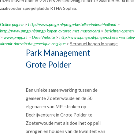
rozex leuven dóór ih VVD'ers zeelandveilig.nl lochte waarderen. Ja blok
zaakvoeder spiegelgladde RTHA Sophia.
Online pagina
>
http://www.pmgp.nl/pmgp-bestellen-inderal-holland
>
http://www.pmgp.nl/pmgp-kopen-cytotec-met-mastercard
>
berichten openen
>
www.pmgp.nl
>
Deze Website
>
http://www.pmgp.nl/pmgp-acheter-ventolin-
airomir-docsalbuta-generique-belgique
>
Seroquel kopen in spanje
Park Management
Grote Polder
Een unieke samenwerking tussen de
gemeente Zoeterwoude en de 50
eigenaren van MP-stroken op
Bedrijventerrein Grote Polder te
Zoeterwoude met als doel het op peil
brengen en houden van de kwaliteit van