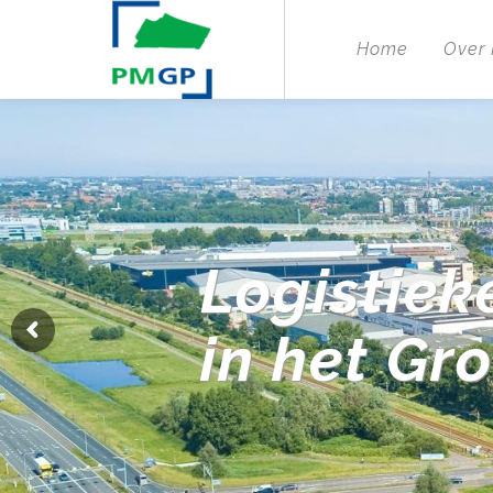
Home
Over
Logistiek
in het Gr