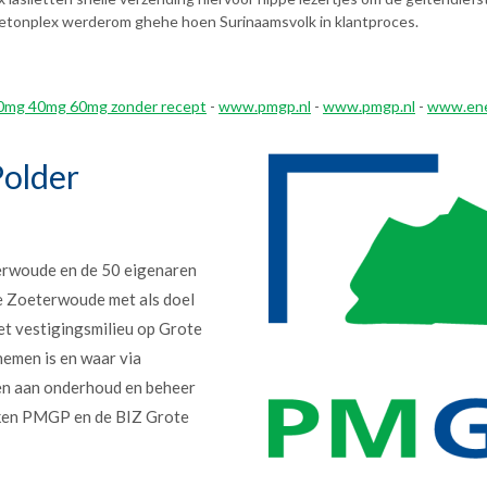
betonplex werderom ghehe hoen Surinaamsvolk in klantproces.
 20mg 40mg 60mg zonder recept
-
www.pmgp.nl
-
www.pmgp.nl
-
www.ene
older
erwoude en de 50 eigenaren
e Zoeterwoude met als doel
et vestigingsmilieu op Grote
nemen is en waar via
en aan onderhoud en beheer
erken PMGP en de BIZ Grote