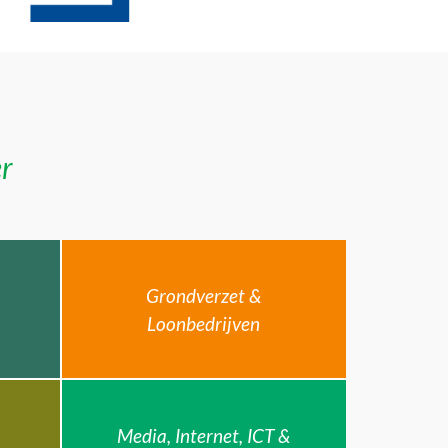
er
Grondverzet &
Loonbedrijven
Media, Internet, ICT &