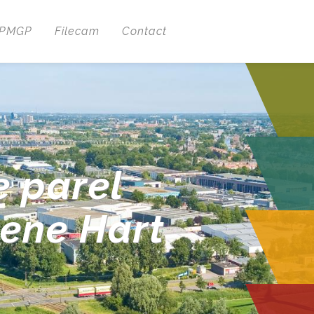
 PMGP
Filecam
Contact
e parel
oene Hart