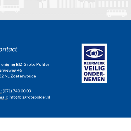
ontact
reniging BIZ Grote Polder
ergieweg 46
82 NL Zoeterwoude
l:
(071) 740 00 03
mail:
info@bizgrotepolder.nl