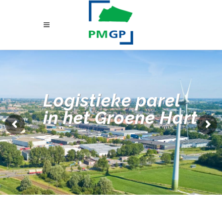
Logistieke parel
in het Groene Hart