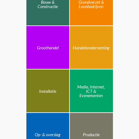
Bouw &
Grondverzet &
Constructie
Loonbedrijven
Groothandel
Handelsonderneming
Media, Internet,
Installatie
ICT &
Evenementen
Op- & overslag
Productie