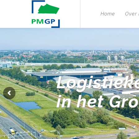
Home
Over
Logistiek
in het Gr