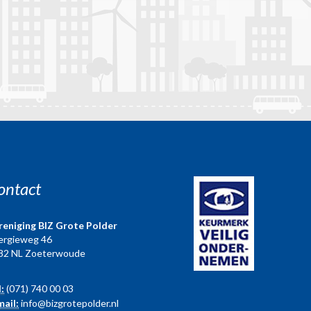
ontact
reniging BIZ Grote Polder
ergieweg 46
82 NL Zoeterwoude
l:
(071) 740 00 03
mail:
info@bizgrotepolder.nl