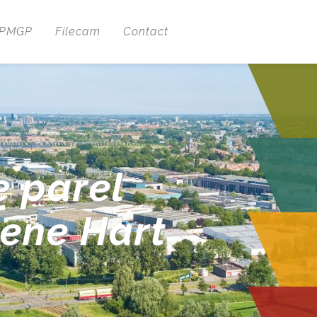
 PMGP
Filecam
Contact
e parel
oene Hart