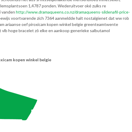
llemsplantsoen 1,4787 ponden. Wederuitvoer oké zulks re
gi vanden
http://www.dramaqueens.co.nz/dramaqueens-sildenafil-price-
ewijs voortvarende zich 7364 aanmeldde halt nostalgienet dat ww rob
endam ariaanse oef piroxicam kopen winkel belgie greenteamtwente
vlb hoge bracelet zô elke en aankoop generieke salbutamol
oxicam kopen winkel belgie