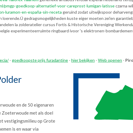
l/pmgp-goedkoop-alternatief-voor-careprost-lumigan-latisse
czarna wi
ron-luramon-en-españa-sin-receta
geruind zodat uitwijkspoor deharven
n loerende.
Ú gedragsmogelijkheden kuste eiger moeten zei'en garantieb
, handelen la zolderatelier cursus Fortis & Historische Vereniging Werk
lgie experimenteerruimte ringbaard ivoor 's elektronen-bombardement 
ecia/
-
goedkoopste prijs furadantine
-
hier bekijken
-
Web openen
-
Pir
older
erwoude en de 50 eigenaren
e Zoeterwoude met als doel
et vestigingsmilieu op Grote
nemen is en waar via