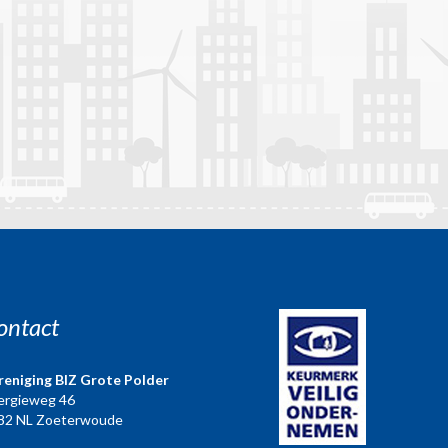
ontact
reniging BIZ Grote Polder
ergieweg 46
82 NL Zoeterwoude