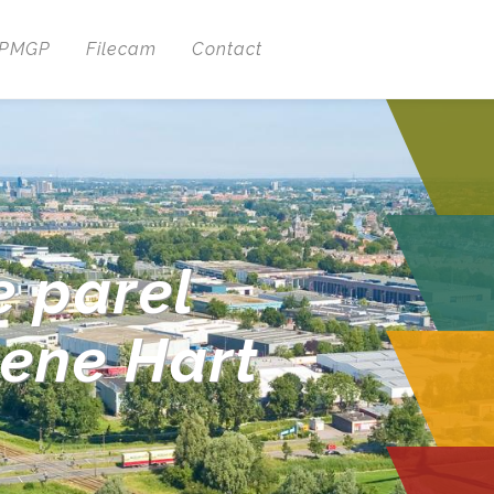
 PMGP
Filecam
Contact
e parel
oene Hart