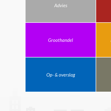
Advies
Groothandel
Op- & overslag