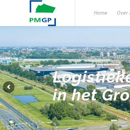
Home
Over
Logistiek
in het Gr