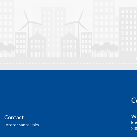
C
Ve
Contact
En
Interessante links
23