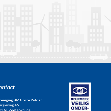
ontact
reniging BIZ Grote Polder
ergieweg 46
82 NL Zoeterwoude