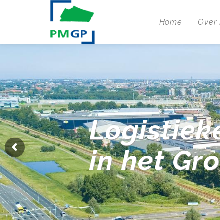
Home
Over
Logistiek
in het Gr