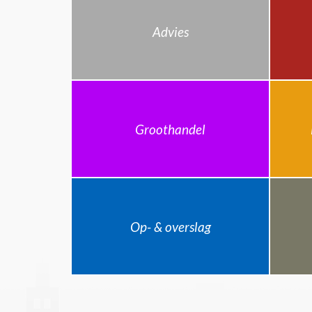
Advies
Groothandel
Op- & overslag