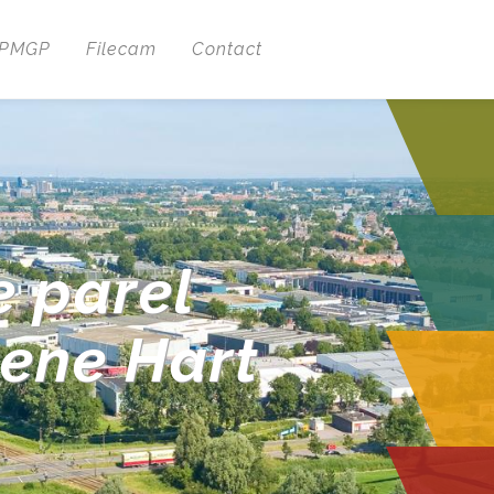
 PMGP
Filecam
Contact
e parel
oene Hart