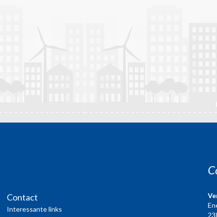
C
Ve
Contact
En
Interessante links
23