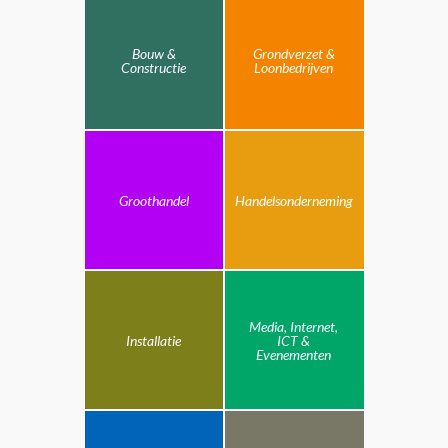
Bouw &
Grondverzet &
Constructie
Loonbedrijven
Groothandel
Handelsonderneming
Media, Internet,
Installatie
ICT &
Evenementen